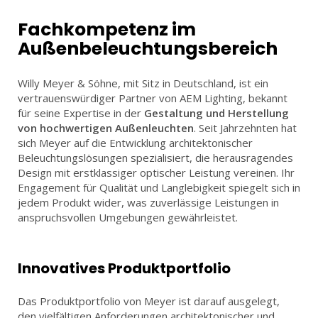
Fachkompetenz im
PROJEKTE
Außenbeleuchtungsbereich
Willy Meyer & Söhne, mit Sitz in Deutschland, ist ein
vertrauenswürdiger Partner von AEM Lighting, bekannt
HOME
PARTNER
NEWS
KONTAKT
für seine Expertise in der
Gestaltung und Herstellung
von hochwertigen Außenleuchten
. Seit Jahrzehnten hat
sich Meyer auf die Entwicklung architektonischer
FR
DE
Beleuchtungslösungen spezialisiert, die herausragendes
Design mit erstklassiger optischer Leistung vereinen. Ihr
Engagement für Qualität und Langlebigkeit spiegelt sich in
jedem Produkt wider, was zuverlässige Leistungen in
anspruchsvollen Umgebungen gewährleistet.
Innovatives Produktportfolio
Das Produktportfolio von Meyer ist darauf ausgelegt,
den vielfältigen Anforderungen architektonischer und