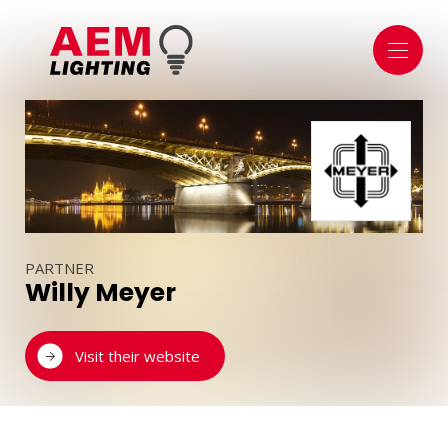
ÜBER UNS
ÜBER UNS
SHOWROOM
DAS TEAM
BELEUCHTUNG
INNENBELEUCHTUNG
AUSSENBELEUCHTUNG
SICHERHEIT & TECHNIK
ÖFFENTLICHER BEREICH
PARTNER
DOMOTIK
Willy Meyer
VERWALTUNGSMODULE
APPS UND SMARTPHONES
SENSOREN & DETEKTOREN
Visit their website
LEUCHTMITTEL & ZUBEHÖR
LED
BATTERIEN