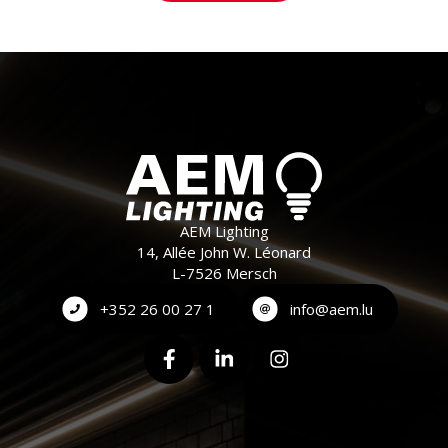
AEM Lighting
14, Allée John W. Léonard
L-7526 Mersch
+352 26 00 27 1
info@aem.lu