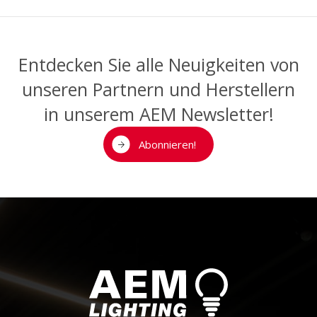
PROJEKTE
Entdecken Sie alle Neuigkeiten von
unseren Partnern und Herstellern
HOME
PARTNER
NEWS
KONTAKT
in unserem AEM Newsletter!
Abonnieren!
FR
DE