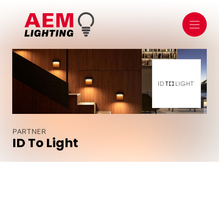
ÜBER UNS
ÜBER UNS
SHOWROOM
DAS TEAM
BELEUCHTUNG
INNENBELEUCHTUNG
AUSSENBELEUCHTUNG
SICHERHEIT & TECHNIK
ÖFFENTLICHER BEREICH
PARTNER
DOMOTIK
ID To Light
VERWALTUNGSMODULE
APPS UND SMARTPHONES
SENSOREN & DETEKTOREN
LEUCHTMITTEL & ZUBEHÖR
LED
BATTERIEN