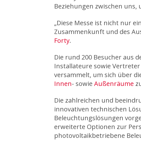
Beziehungen zwischen uns, 
„Diese Messe ist nicht nur e
Zusammenkunft und des Aust
Forty
.
Die rund 200 Besucher aus d
Installateure sowie Vertret
versammelt, um sich über di
Innen
- sowie
Außenräume
z
Die zahlreichen und beeindr
innovativen technischen Lös
Beleuchtungslösungen vorges
erweiterte Optionen zur Per
photovoltaikbetriebene Bel