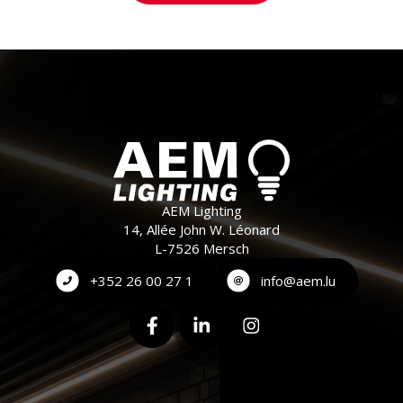
AEM Lighting
14, Allée John W. Léonard
L-7526 Mersch
+352 26 00 27 1
info@aem.lu