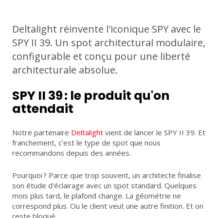
LED
PILES
Deltalight réinvente l'iconique SPY avec le
PROJETS
SPY II 39. Un spot architectural modulaire,
configurable et conçu pour une liberté
architecturale absolue.
ACCUEIL
PARTENAIRES
ACTUALITÉS
CONTACT
SPY II 39 : le produit qu'on
attendait
FR
DE
Notre partenaire
Deltalight
vient de lancer le SPY II 39. Et
franchement, c'est le type de spot que nous
recommandons depuis des années.
Pourquoi ? Parce que trop souvent, un architecte finalise
son étude d'éclairage avec un spot standard. Quelques
mois plus tard, le plafond change. La géométrie ne
correspond plus. Ou le client veut une autre finition. Et on
reste bloqué.