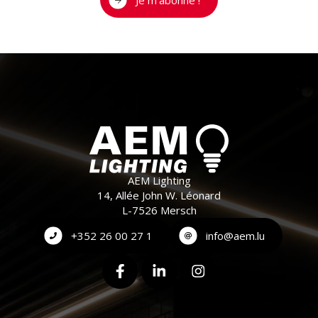
Je m'abonne !
AEM Lighting
14, Allée John W. Léonard
L-7526 Mersch
+352 26 00 27 1
info@aem.lu