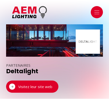
À PROPOS
À PROPOS DE NOUS
NOTRE SHOWROOM DE MERSCH
L'ÉQUIPE
ÉCLAIRAGE
ÉCLAIRAGE INTÉRIEUR
ÉCLAIRAGE EXTÉRIEUR
SÉCURITÉ & TECHNIQUE
DOMAINE PUBLIC
PARTENAIRES
Deltalight
DOMOTIQUE
MODULES DE GESTION
APPLICATIONS & SMARTPHONES
Visitez leur site web
CAPTEURS ET DÉTECTEURS
SOURCES LUMINEUSES & ACCESSOIRES