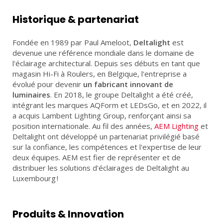
LED
PILES
Historique & partenariat
PROJETS
Fondée en 1989 par Paul Ameloot,
Deltalight
est
devenue une référence mondiale dans le domaine de
l'éclairage architectural. Depuis ses débuts en tant que
magasin Hi-Fi à Roulers, en Belgique, l'entreprise a
évolué pour devenir
un fabricant innovant de
ACCUEIL
PARTENAIRES
ACTUALITÉS
CONTACT
luminaires
. En 2018, le groupe Deltalight a été créé,
intégrant les marques AQForm et LEDsGo, et en 2022, il
a acquis Lambent Lighting Group, renforçant ainsi sa
FR
DE
position internationale. Au fil des années,
AEM Lighting
et
Deltalight ont développé un partenariat privilégié basé
sur la confiance, les compétences et l'expertise de leur
deux équipes. AEM est fier de représenter et de
distribuer les solutions d'éclairages de Deltalight au
Luxembourg !
Produits & Innovation