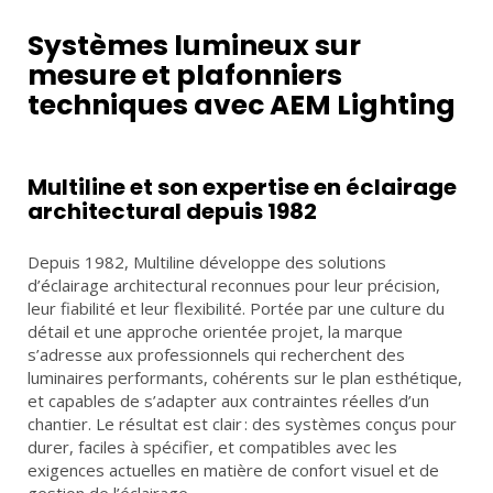
LED
PILES
Systèmes lumineux sur
mesure et plafonniers
PROJETS
techniques avec AEM Lighting
Multiline et son expertise en éclairage
ACCUEIL
PARTENAIRES
ACTUALITÉS
CONTACT
architectural depuis 1982
Depuis 1982, Multiline développe des solutions
FR
DE
d’éclairage architectural reconnues pour leur précision,
leur fiabilité et leur flexibilité. Portée par une culture du
détail et une approche orientée projet, la marque
s’adresse aux professionnels qui recherchent des
luminaires performants, cohérents sur le plan esthétique,
et capables de s’adapter aux contraintes réelles d’un
chantier. Le résultat est clair : des systèmes conçus pour
durer, faciles à spécifier, et compatibles avec les
exigences actuelles en matière de confort visuel et de
gestion de l’éclairage.