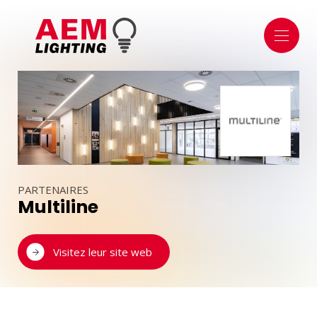
À PROPOS
À PROPOS DE NOUS
NOTRE SHOWROOM DE MERSCH
L'ÉQUIPE
ÉCLAIRAGE
ÉCLAIRAGE INTÉRIEUR
ÉCLAIRAGE EXTÉRIEUR
SÉCURITÉ & TECHNIQUE
DOMAINE PUBLIC
PARTENAIRES
Multiline
DOMOTIQUE
MODULES DE GESTION
APPLICATIONS & SMARTPHONES
Visitez leur site web
CAPTEURS ET DÉTECTEURS
SOURCES LUMINEUSES & ACCESSOIRES