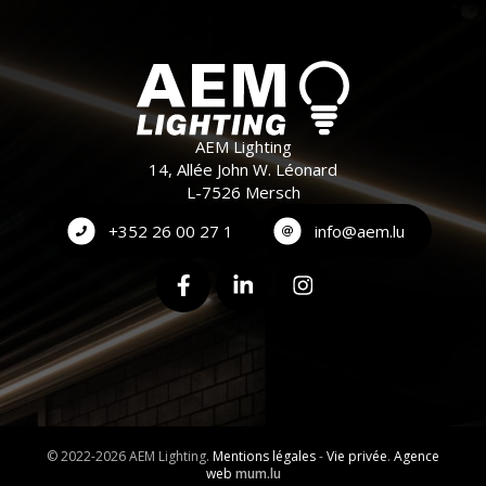
AEM Lighting
14, Allée John W. Léonard
L-7526 Mersch
+352 26 00 27 1
info@aem.lu
© 2022-2026 AEM Lighting.
Mentions légales
-
Vie privée
.
Agence
web
mum.lu