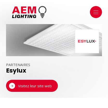
À PROPOS
À PROPOS DE NOUS
NOTRE SHOWROOM DE MERSCH
L'ÉQUIPE
ÉCLAIRAGE
ÉCLAIRAGE INTÉRIEUR
ÉCLAIRAGE EXTÉRIEUR
SÉCURITÉ & TECHNIQUE
DOMAINE PUBLIC
PARTENAIRES
Esylux
DOMOTIQUE
MODULES DE GESTION
APPLICATIONS & SMARTPHONES
Visitez leur site web
CAPTEURS ET DÉTECTEURS
SOURCES LUMINEUSES & ACCESSOIRES