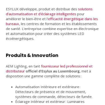
LED
PILES
ESYLUX développe, produit et distribue des
solutions
d'automatisation et d'éclairage intelligentes
pour
PROJETS
améliorer le bien-être et l'
efficacité énergétique dans les
bureaux
, les centres de formation et les établissements
de santé. L'entreprise combine expertise en électronique
et automatisation pour créer des systèmes LED
écoénergétiques.
ACCUEIL
PARTENAIRES
ACTUALITÉS
CONTACT
Produits & Innovation
FR
DE
AEM Lighting, en tant
fournisseur led professionnel et
distributeur
officiel d'Esylux au Luxembourg
, met à
disposition une gamme complète de solutions :
Automatisation Intérieure et extérieure :
Détecteurs de présence et de mouvement,
systèmes de commande, détecteurs de fumée.
Éclairage Intérieur et extérieur : Luminaires