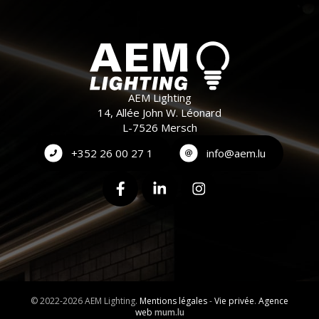
AEM Lighting
14, Allée John W. Léonard
L-7526 Mersch
+352 26 00 27 1
info@aem.lu
© 2022-2026 AEM Lighting.
Mentions légales
-
Vie privée
.
Agence
web
mum.lu