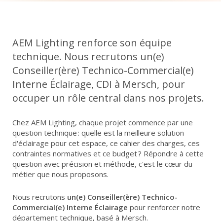
LED
PILES
PROJETS
AEM Lighting renforce son équipe
technique. Nous recrutons un(e)
Conseiller(ère) Technico-Commercial(e)
Interne Éclairage, CDI à Mersch, pour
ACCUEIL
PARTENAIRES
ACTUALITÉS
CONTACT
occuper un rôle central dans nos projets.
FR
DE
Chez AEM Lighting, chaque projet commence par une
question technique : quelle est la meilleure solution
d'éclairage pour cet espace, ce cahier des charges, ces
contraintes normatives et ce budget ? Répondre à cette
question avec précision et méthode, c'est le cœur du
métier que nous proposons.
Nous recrutons
un(e) Conseiller(ère) Technico-
Commercial(e) Interne Éclairage
pour renforcer notre
département technique, basé à Mersch.