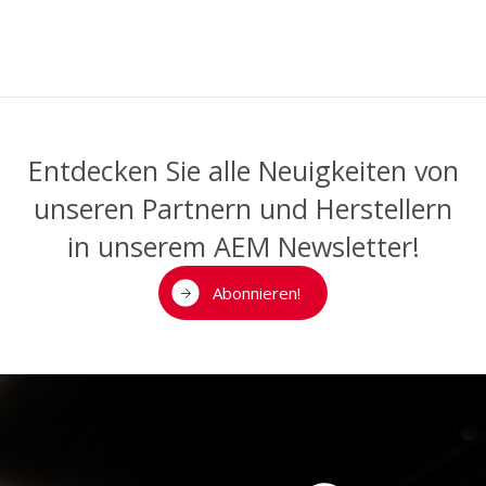
PROJEKTE
HOME
PARTNER
NEWS
KONTAKT
Entdecken Sie alle Neuigkeiten von
unseren Partnern und Herstellern
FR
DE
in unserem AEM Newsletter!
Abonnieren!