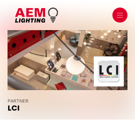
ÜBER UNS
ÜBER UNS
SHOWROOM
DAS TEAM
BELEUCHTUNG
INNENBELEUCHTUNG
AUSSENBELEUCHTUNG
SICHERHEIT & TECHNIK
ÖFFENTLICHER BEREICH
DOMOTIK
VERWALTUNGSMODULE
APPS UND SMARTPHONES
PARTNER
SENSOREN & DETEKTOREN
LCI
LEUCHTMITTEL & ZUBEHÖR
LED
BATTERIEN